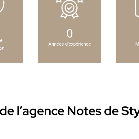
0
de
Années d’expérience
M
ion
s de l’agence Notes de St