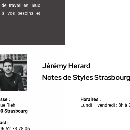
de travail en lieux
s à vos besoins et
Jérémy Herard
Notes de Styles Strasbour
sse :
Horaires :
Rue Riehl
Lundi – vendredi : 8h à
0 Strasbourg
act :
06 62 73 78 06