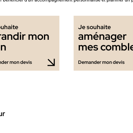
ouhaite
Je souhaite
randir mon
aménager
en
mes combl
der mon devis
Demander mon devis
ur