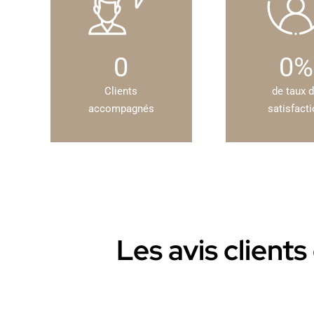
0
0
%
Clients
de taux 
accompagnés
satisfact
Les avis client