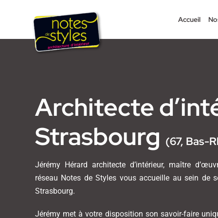
Passer
au
Accueil
No
contenu
Architecte d’int
Strasbourg
(67, Bas-R
Jérémy Hérard architecte d’intérieur, maître d’œu
réseau Notes de Styles vous accueille au sein de 
Strasbourg.
Jérémy met à votre disposition son savoir-faire uni