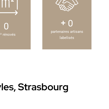
0
0
partenaires artisans
² rénovés
labelisés
yles, Strasbourg