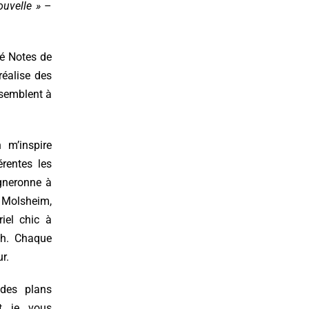
ouvelle »
–
éé Notes de
réalise des
ssemblent à
 m’inspire
érentes les
igneronne à
à
Molsheim
,
riel chic à
h. Chaque
r.
 des plans
et je vous