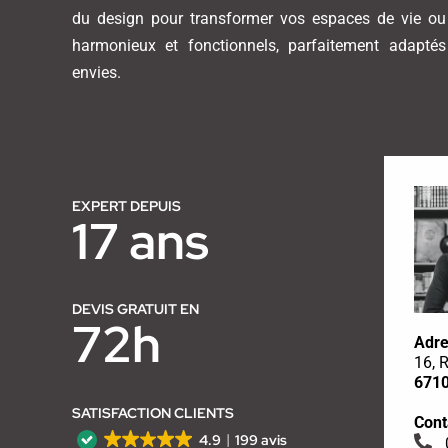
du design pour transformer vos espaces de vie ou 
harmonieux et fonctionnels, parfaitement adapté
envies.
EXPERT DEPUIS
17 ans
DEVIS GRATUIT EN
72h
Adre
16, 
6710
SATISFACTION CLIENTS
Cont
4.9
199 avis