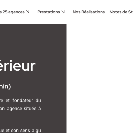
s 25 agences
Prestations
Nos Réalisations
Notes de St
érieur
hin)
vre et fondateur du
son agence située à
que et son sens aigu