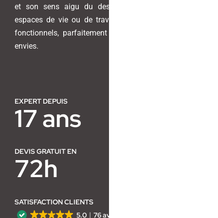
et son sens aigu du design pour transformer vos
espaces de vie ou de travail en lieux harmonieux et
Contact
fonctionnels, parfaitement adaptés à vos besoins et
envies.
EXPERT DEPUIS
17 ans
DEVIS GRATUIT EN
72h
SATISFACTION CLIENTS
5.0
76 avis