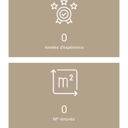
0
Années d’expérience
0
M² rénovés