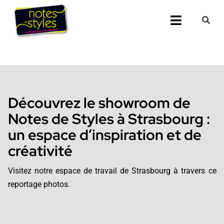
Passer
au
Toggle
contenu
Navigati
Accueil
Nos 25 agenc
Découvrez le showroom de
Prestations
Notes de Styles à Strasbourg :
un espace d’inspiration et de
Nos Réalisati
créativité
Notes de Styl
Visitez notre espace de travail de Strasbourg à travers ce
reportage photos.
Presse
Demander un 