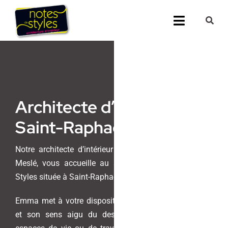
Passer
au
Toggle
contenu
Navigati
Accueil
Nos 25 agenc
Architecte d’intérieur
Prestations
Saint-Raphaël
(83, Var)
Nos Réalisati
Notre architecte d’intérieur et maitre d’oeuvre, Emma
Meslé, vous accueille au sein de l’agence Notes de
Notes de Styl
Styles située à Saint-Raphaël.
Presse
Emma met à votre disposition son savoir-faire unique
et son sens aigu du design pour transformer vos
Demander un 