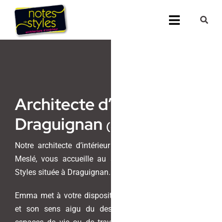
Passer
au
Toggle
contenu
Navigati
Accueil
Nos 25 agenc
Architecte d’intérieur
Prestations
Draguignan
(83, Var)
Nos Réalisati
Notre architecte d’intérieur et maitre d’oeuvre, Emma
Meslé, vous accueille au sein de l’agence Notes de
Notes de Styl
Styles située à Draguignan.
Presse
Emma met à votre disposition son savoir-faire unique
et son sens aigu du design pour transformer vos
Demander un 