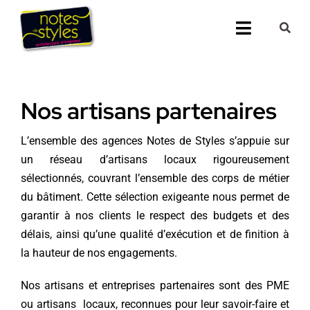
Passer
au
Toggle
contenu
Navigati
Accueil
Nos artisans partenaires
Nos 25 agenc
L’ensemble des agences Notes de Styles s’appuie sur
Prestations
un réseau d’artisans locaux rigoureusement
sélectionnés, couvrant l’ensemble des corps de métier
Nos Réalisati
du bâtiment. Cette sélection exigeante nous permet de
garantir à nos clients le respect des budgets et des
Notes de Styl
délais, ainsi qu’une qualité d’exécution et de finition à
la hauteur de nos engagements.
Presse
Nos artisans et entreprises partenaires sont des PME
ou artisans locaux, reconnues pour leur savoir-faire et
Demander un 