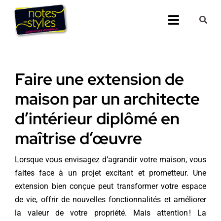
Passer
au
Toggle
contenu
Navigati
Accueil
Faire une extension de
Nos 25 agenc
maison par un architecte
Prestations
d’intérieur diplômé en
maîtrise d’œuvre
Nos Réalisati
Lorsque vous envisagez d’agrandir votre maison, vous
Notes de Styl
faites face à un projet excitant et prometteur. Une
extension bien conçue peut transformer votre espace
Presse
de vie, offrir de nouvelles fonctionnalités et améliorer
la valeur de votre propriété. Mais attention ! La
Demander un 