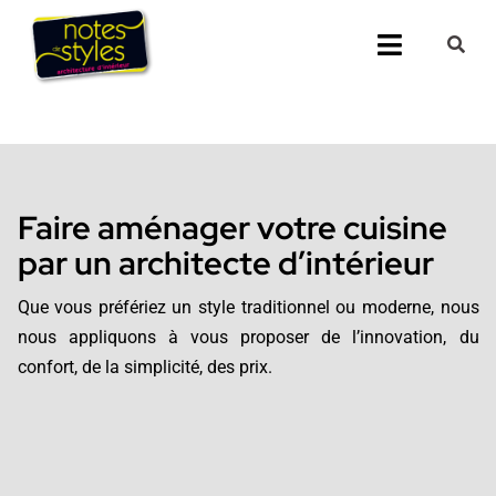
Passer
au
Toggle
contenu
Navigati
Accueil
Nos 25 agenc
Faire aménager votre cuisine
Prestations
par un architecte d’intérieur
Nos Réalisati
Que vous préfériez un style traditionnel ou moderne, nous
nous appliquons à vous proposer de l’innovation, du
Notes de Styl
confort, de la simplicité, des prix.
Presse
Demander un 