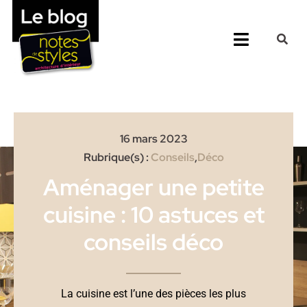
Passer
au
Toggle
contenu
Navigati
Accueil
Nos 25 Agences
16 mars 2023
Rubrique(s) :
Conseils
,
Déco
Prestations
Aménager une petite
cuisine : 10 astuces et
conseils déco
La cuisine est l’une des pièces les plus