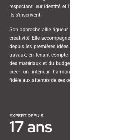
respectant leur identité et l’environnement dans lequel
ils s’inscrivent.
Contact
Son approche allie rigueur technique, sens du détail et
créativité. Elle accompagne ses clients à chaque étape,
depuis les premières idées jusqu’à la coordination des
travaux, en tenant compte des volumes, de la lumière,
des matériaux et du budget. Chaque réalisation vise à
créer un intérieur harmonieux, pensé pour durer et
fidèle aux attentes de ses occupants.
EXPERT DEPUIS
17 ans