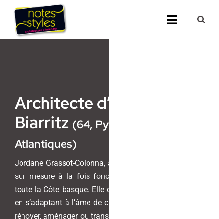
Passer
au
Toggle
contenu
Navigati
Accueil
Nos 25 agenc
Architecte d’intérieur
Prestations
Biarritz
(64, Pyrénées-
Nos Réalisati
Atlantiques)
Notes de Styl
Jordane Grassot-Colonna, architecte crée des espaces
sur mesure à la fois fonctionnels et esthétiques sur
Presse
toute la Côte basque. Elle conçoit des projets uniques,
en s’adaptant à l’âme de chaque lieu, qu’il s’agisse de
rénover, aménager ou transformer des espaces, tout en
Demander un 