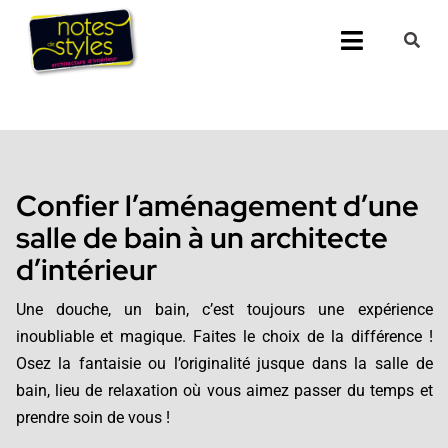
Passer
au
Toggle
contenu
Navigati
Accueil
Nos 25 agenc
Confier l’aménagement d’une
Prestations
salle de bain à un architecte
d’intérieur
Nos Réalisati
Une douche, un bain, c’est toujours une expérience
Notes de Styl
inoubliable et magique. Faites le choix de la différence !
Osez la fantaisie ou l’originalité jusque dans la salle de
Presse
bain, lieu de relaxation où vous aimez passer du temps et
prendre soin de vous !
Demander un 