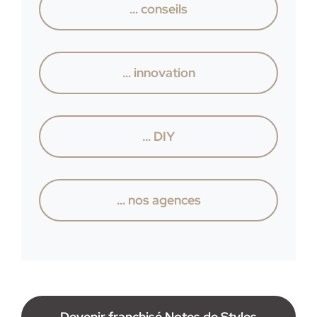
… conseils
… innovation
… DIY
… nos agences
Devenir franchisé Notes de Styles