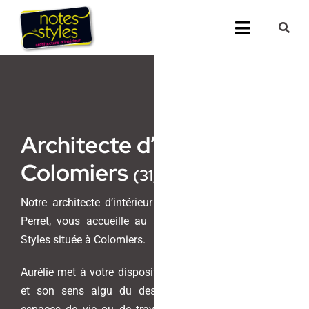
Passer
au
Toggle
contenu
Navigati
Accueil
Nos 25 agenc
Architecte d’intérieur
Prestations
Colomiers
(31, Haute-Garonne)
Nos Réalisati
Notre architecte d’intérieur et maitre d’œuvre, Aurélie
Perret, vous accueille au sein de l’agence Notes de
Notes de Styl
Styles située à Colomiers.
Presse
Aurélie met à votre disposition son savoir-faire unique
et son sens aigu du design pour transformer vos
Demander un 