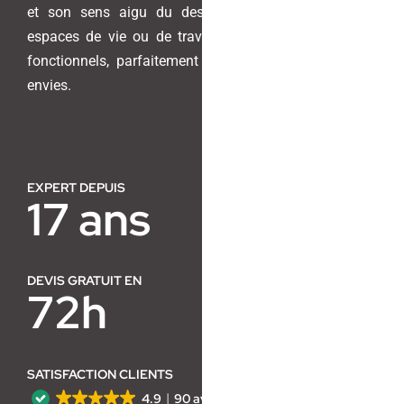
et son sens aigu du design pour transformer vos
espaces de vie ou de travail en lieux harmonieux et
Contact
fonctionnels, parfaitement adaptés à vos besoins et
envies.
EXPERT DEPUIS
17 ans
DEVIS GRATUIT EN
72h
SATISFACTION CLIENTS
4.9
90 avis