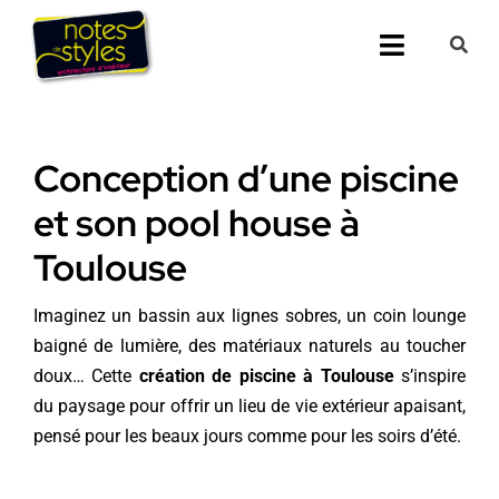
Passer
au
Toggle
contenu
Navigati
Accueil
Conception d’une piscine
Nos 25 agenc
et son pool house à
Prestations
Toulouse
Nos Réalisati
Imaginez un bassin aux lignes sobres, un coin lounge
baigné de lumière, des matériaux naturels au toucher
Notes de Styl
doux… Cette
création de piscine à Toulouse
s’inspire
du paysage pour offrir un lieu de vie extérieur apaisant,
Presse
pensé pour les beaux jours comme pour les soirs d’été.
Demander un 