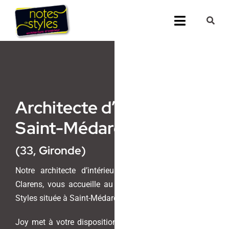
Passer
au
Toggle
contenu
Navigati
Accueil
Nos 25 agenc
Architecte d’intérieur
Prestations
Saint-Médard-en-Jalles
Nos Réalisati
(33, Gironde)
Notes de Styl
Notre architecte d’intérieur et maitre d’oeuvre, Joy
Clarens, vous accueille au sein de l’agence Notes de
Presse
Styles située à Saint-Médard-en-Jalles.
Joy met à votre disposition son savoir-faire unique et
Demander un 