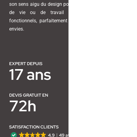
son sens aigu du design pour transformer vos espaces
de vie ou de travail en lieux harmonieux et
Contact
fonctionnels, parfaitement adaptés à vos besoins et
envies.
EXPERT DEPUIS
17 ans
DEVIS GRATUIT EN
72h
SATISFACTION CLIENTS
4.9
49 avis