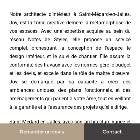
Notre architecte d’intérieur à Saint-Médard-en-Jalles,
Joy, est la force créative derrière la métamorphose de
vos espaces. Avec une expertise acquise au sein du
réseau Notes de Styles, elle propose un service
complet, orchestrant la conception de l’espace, le
design intérieur, et le suivi de chantier. Elle assure la
conformité des travaux avec les normes, gère le budget
et les devis, et excelle dans le rôle de maître d’œuvre.
Joy se démarque par sa capacité à créer des
ambiances uniques, des plans fonctionnels, et des
aménagements qui parlent à votre âme, tout en veillant
à la garantie et à l’assurance des projets qu’elle dirige.
Saint-Médard-en-Jalles, avec son architecture variée et
ses environs pittoresques, offre une toile de fond
Demander un devis
Contact
parfaite pour l’expression de l’architecture d’intérieur.