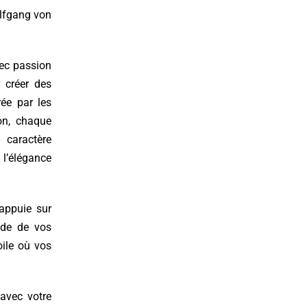
fgang von
avec passion
r créer des
rée par les
ion, chaque
 caractère
’élégance
’appuie sur
nde de vos
oile où vos
avec votre