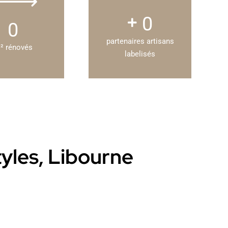
0
0
partenaires artisans
² rénovés
labelisés
tyles, Libourne