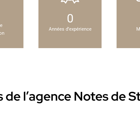
0
de
Années d’expérience
M
ion
ts de l’agence Notes de S