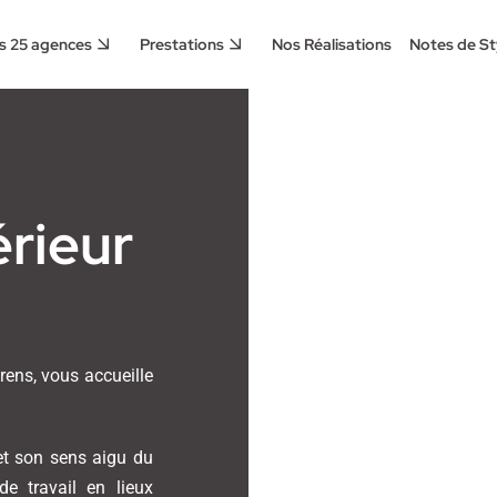
s 25 agences
Prestations
Nos Réalisations
Notes de St
érieur
arens, vous accueille
 et son sens aigu du
e travail en lieux