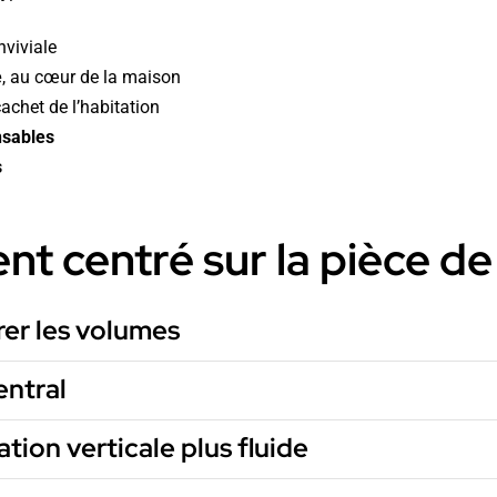
nviviale
e
, au cœur de la maison
cachet de l’habitation
nsables
s
 centré sur la pièce de
rer les volumes
entral
tion verticale plus fluide