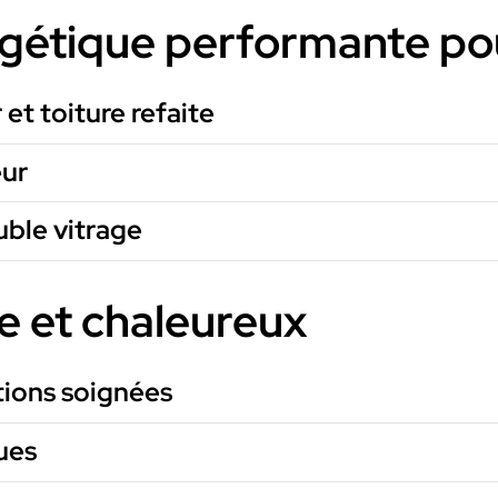
gétique performante pou
 et toiture refaite
eur
uble vitrage
e et chaleureux
itions soignées
ues