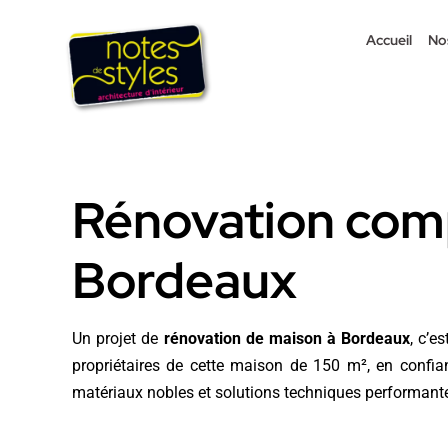
Passer
au
Accueil
No
contenu
Rénovation comp
Bordeaux
Un projet de
rénovation de maison à Bordeaux
, c’e
propriétaires de cette maison de 150 m², en confi
matériaux nobles et solutions techniques performante