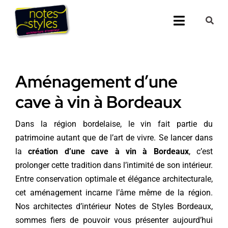
Passer
au
Toggle
contenu
Navigati
Accueil
Aménagement d’une
Nos 25 agenc
cave à vin à Bordeaux
Prestations
Dans la région bordelaise, le vin fait partie du
patrimoine autant que de l’art de vivre. Se lancer dans
Nos Réalisati
la
création d’une cave à vin à Bordeaux
, c’est
prolonger cette tradition dans l’intimité de son intérieur.
Notes de Styl
Entre conservation optimale et élégance architecturale,
cet aménagement incarne l’âme même de la région.
Presse
Nos
architectes d’intérieur Notes de Styles Bordeaux
,
sommes fiers de pouvoir vous présenter aujourd’hui
Demander un 