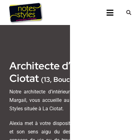
Passer
au
Toggle
contenu
Navigati
Accueil
Nos 25 agenc
Architecte d’intérieur La
Prestations
Ciotat
(13, Bouches du Rhône)
Nos Réalisati
Notre architecte d’intérieur et maitre d’oeuvre, Alexia
Margail, vous accueille au sein de l’agence Notes de
Notes de Styl
Styles située à La Ciotat.
Presse
Alexia met à votre disposition son savoir-faire unique
et son sens aigu du design pour transformer vos
Demander un 