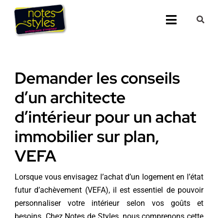
Passer
au
Toggle
contenu
Navigati
Accueil
Demander les conseils
Nos 25 agenc
d’un architecte
Prestations
d’intérieur pour un achat
immobilier sur plan,
Nos Réalisati
VEFA
Notes de Styl
Lorsque vous envisagez l’achat d’un logement en l’état
Presse
futur d’achèvement (VEFA), il est essentiel de pouvoir
personnaliser votre intérieur selon vos goûts et
Demander un 
besoins. Chez Notes de Styles, nous comprenons cette