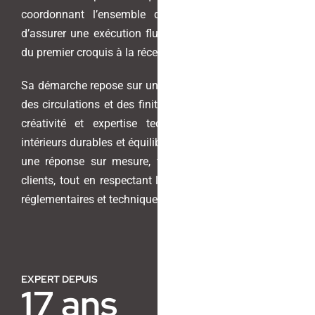
coordonnant l’ensemble des corps de métier afin
d’assurer une exécution fluide, maîtrisée et cohérente,
Contact
du premier croquis à la réception du chantier.
Sa démarche repose sur un travail précis des volumes,
des circulations et des finitions. Alliant sens du détail,
créativité et expertise technique, elle conçoit des
intérieurs durables et équilibrés. Son objectif : proposer
une réponse sur mesure, fidèle aux attentes de ses
clients, tout en respectant les contraintes budgétaires,
réglementaires et techniques propres à chaque projet.
EXPERT DEPUIS
17 ans