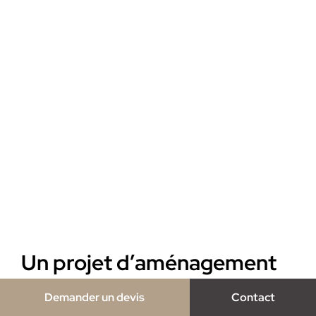
Un projet d’aménagement
intérieur sur mesure au
Demander un devis
Contact
cœur des Yvelines