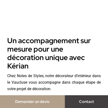
Un accompagnement sur
mesure pour une
décoration unique avec
Kérian
Chez Notes de Styles, notre décorateur d’intérieur dans
le Vaucluse vous accompagne dans chaque étape de
votre projet de décoration.
Son expertise s’étend du choix des couleurs à la
Demander un devis
Contact
sélection des matières, en passant par l’agencement