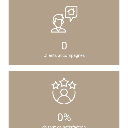
0
Clients accompagnés
0
%
de taux de satisfaction