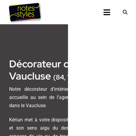
Passer
au
Toggle
contenu
Navigati
Accueil
Nos 25 agenc
Décorateur d’intérieur
Prestations
Vaucluse
(84, Vaucluse)
Nos Réalisati
Notre décorateur d’intérieur, Kérian Berthault, vous
accueille au sein de l’agence Notes de Styles située
Notes de Styl
dans le Vaucluse.
Presse
Kérian met à votre disposition son savoir-faire unique
et son sens aigu du design pour transformer vos
Demander un 