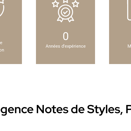
0
de
Années d’expérience
M
ion
l’agence Notes de Styles,