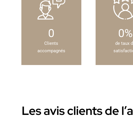
0
0
%
Clients
de taux 
accompagnés
satisfact
Les avis clients de 