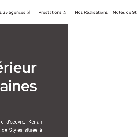
s 25 agences
Prestations
Nos Réalisations
Notes de St
érieur
aines
re d’oeuvre, Kérian
 de Styles située à