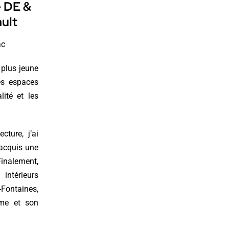
e DE &
ault
ac
 plus jeune
les espaces
lité et les
ture, j’ai
 acquis une
Finalement,
intérieurs
-Fontaines,
rme et son