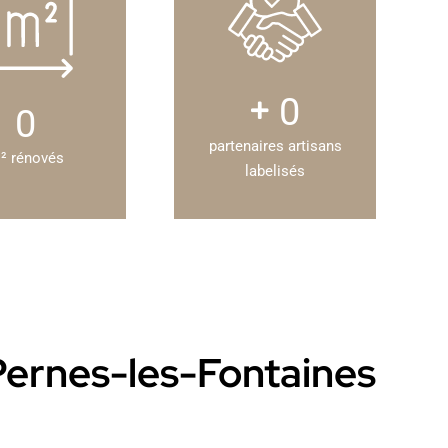
0
0
partenaires artisans
² rénovés
labelisés
 Pernes-les-Fontaines