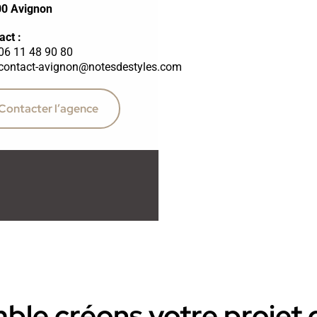
00
Avignon
act :
06 11 48 90 80
contact-avignon@notesdestyles.com
Contacter l’agence
le créons votre projet d