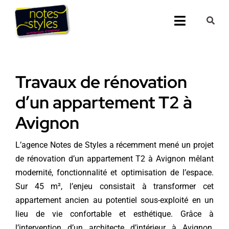
Passer
au
Toggle
contenu
Navigati
Accueil
Travaux de rénovation
Nos 25 agenc
d’un appartement T2 à
Prestations
Avignon
Nos Réalisati
L’agence Notes de Styles a récemment mené un projet
de rénovation d’un appartement T2 à Avignon mêlant
Notes de Styl
modernité, fonctionnalité et optimisation de l’espace.
Sur 45 m², l’enjeu consistait à transformer cet
Presse
appartement ancien au potentiel sous-exploité en un
lieu de vie confortable et esthétique. Grâce à
Demander un 
l’intervention d’un
architecte d’intérieur à Avignon
,