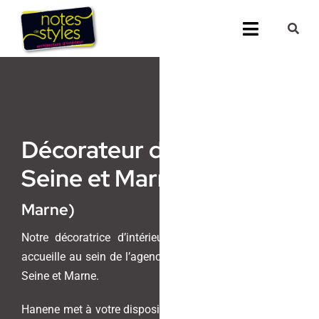
Passer
au
Toggle
contenu
Navigati
Accueil
Nos 25 agenc
Décorateur d’intérieur
Prestations
Seine et Marne
(77, Seine-et-
Nos Réalisati
Marne)
Notes de Styl
Notre décoratrice d’intérieur, Hanene Mahjoub, vous
accueille au sein de l’agence Notes de Styles située en
Presse
Seine et Marne.
Hanene met à votre disposition son savoir-faire unique
Demander un 