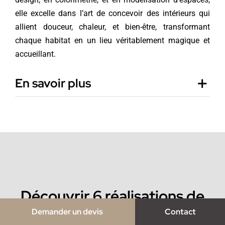
elle excelle dans l’art de concevoir des intérieurs qui
allient douceur, chaleur, et bien-être, transformant
chaque habitat en un lieu véritablement magique et
accueillant.
En savoir plus
Découvrir 6 réalisations de
l’agence Notes de Styles,
Demander un devis
Contact