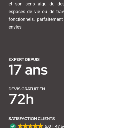
et son sens aigu du design pour transformer vos
espaces de vie ou de travail en lieux harmonieux et
Contact
fonctionnels, parfaitement adaptés à vos besoins et
envies.
EXPERT DEPUIS
17 ans
DEVIS GRATUIT EN
72h
SATISFACTION CLIENTS
5.0
47 avis