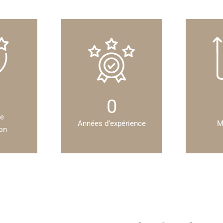
0
de
Années d’expérience
M
ion