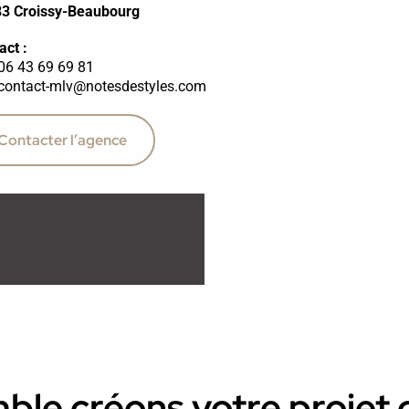
3 Croissy-Beaubourg
act :
06 43 69 69 81
contact-mlv@notesdestyles.com
Contacter l’agence
le créons votre projet d