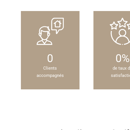
0
0
%
Clients
de taux 
accompagnés
satisfact