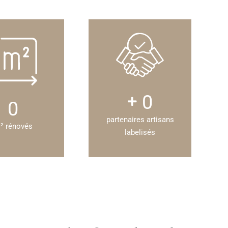
0
0
partenaires artisans
² rénovés
labelisés