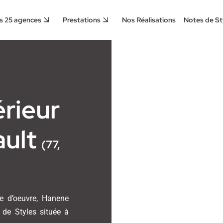
s 25 agences
Prestations
Nos Réalisations
Notes de St
érieur
ault
(77,
tre d’oeuvre, Hanene
 de Styles située à