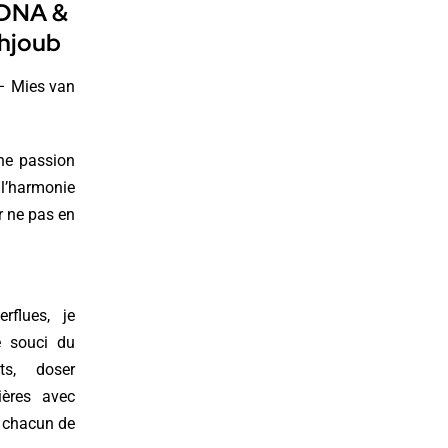
e DNA &
ahjoub
 Mies van
une passion
 l’harmonie
r ne pas en
rflues, je
e souci du
ets, doser
ières avec
t chacun de