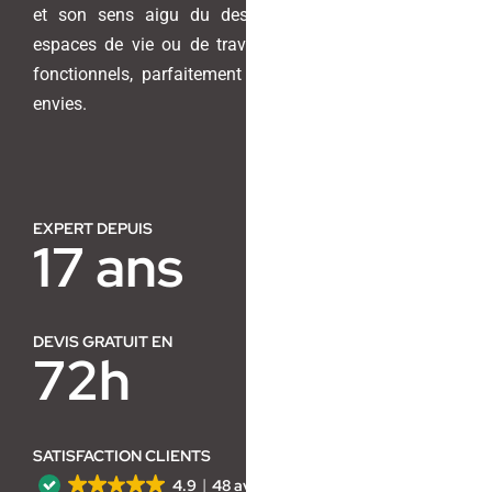
et son sens aigu du design pour transformer vos
espaces de vie ou de travail en lieux harmonieux et
Contact
fonctionnels, parfaitement adaptés à vos besoins et
envies.
EXPERT DEPUIS
17 ans
DEVIS GRATUIT EN
72h
SATISFACTION CLIENTS
4.9
48 avis