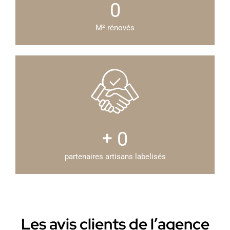
0
M² rénovés
0
partenaires artisans labelisés
Les avis clients de l’agence