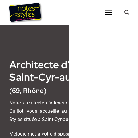
Passer
au
Toggle
contenu
Navigati
Accueil
Nos 25 agenc
Architecte d’intérieur
Prestations
Saint-Cyr-au-Mont-d’Or
Nos Réalisati
(69, Rhône)
Notes de Styl
Notre architecte d’intérieur et maitre d’oeuvre, Mélodie
Guillot, vous accueille au sein de l’agence Notes de
Presse
Styles située à Saint-Cyr-au-Mont-d’Or.
Mélodie met à votre disposition son savoir-faire unique
Demander un 