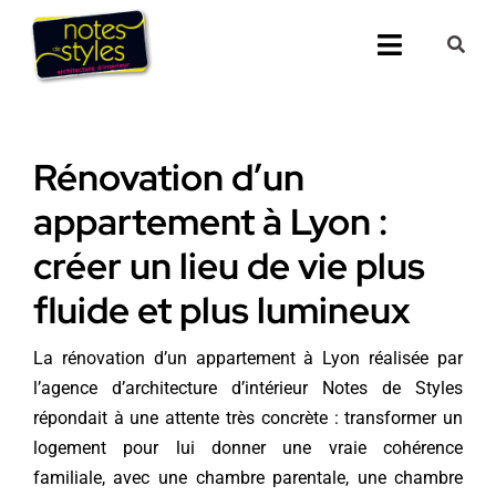
Passer
au
Toggle
contenu
Navigati
Accueil
Rénovation d’un
Nos 25 agenc
appartement à Lyon :
Prestations
créer un lieu de vie plus
fluide et plus lumineux
Nos Réalisati
La rénovation d’un appartement à Lyon réalisée par
Notes de Styl
l’agence d’architecture d’intérieur Notes de Styles
répondait à une attente très concrète : transformer un
Presse
logement pour lui donner une vraie cohérence
familiale, avec une chambre parentale, une chambre
Demander un 