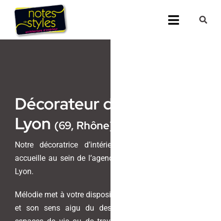
Passer
au
Toggle
contenu
Navigati
Accueil
Nos 25 agenc
Décorateur d’intérieur à
Prestations
Lyon
(69, Rhône)
Nos Réalisati
Notre décoratrice d’intérieur, Mélodie Guillot, vous
accueille au sein de l’agence Notes de Styles située à
Notes de Styl
Lyon.
Presse
Mélodie met à votre disposition son savoir-faire unique
et son sens aigu du design pour transformer vos
Demander un 