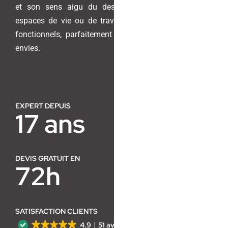
et son sens aigu du design pour transformer vos
espaces de vie ou de travail en lieux harmonieux et
Contact
fonctionnels, parfaitement adaptés à vos besoins et
envies.
EXPERT DEPUIS
17 ans
DEVIS GRATUIT EN
72h
SATISFACTION CLIENTS
4.9
51 avis