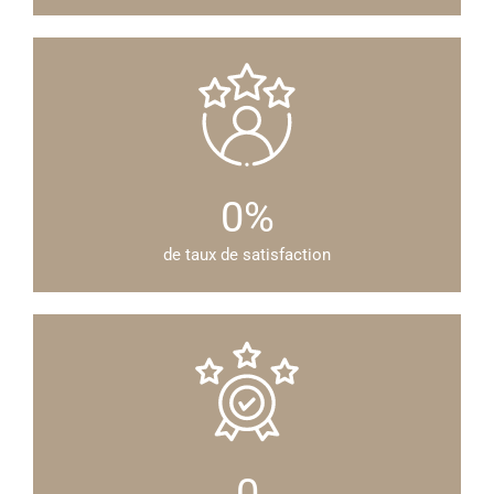
0
%
de taux de satisfaction