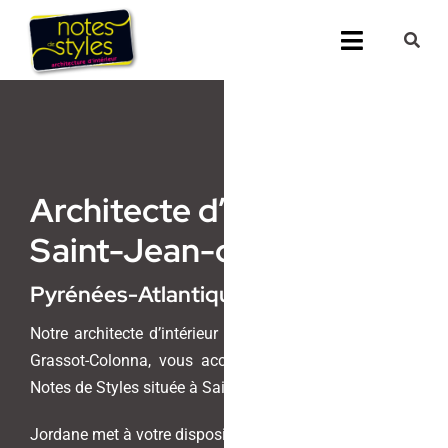
Passer
au
Toggle
contenu
Navigati
Accueil
Nos 25 agenc
Architecte d’intérieur
Prestations
Saint-Jean-de-Luz
(64,
Nos Réalisati
Pyrénées-Atlantiques)
Notes de Styl
Notre architecte d’intérieur et maitre d’oeuvre, Jordane
Grassot-Colonna, vous accueille au sein de l’agence
Presse
Notes de Styles située à Saint-Jean-de-Luz.
Jordane met à votre disposition son savoir-faire unique
Demander un 