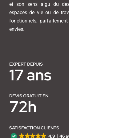
et son sens aigu du design pour transformer vos
espaces de vie ou de travail en lieux harmonieux et
Contact
fonctionnels, parfaitement adaptés à vos besoins et
envies.
EXPERT DEPUIS
17 ans
DEVIS GRATUIT EN
72h
SATISFACTION CLIENTS
4.9
46 avis