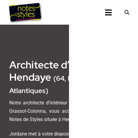
Passer
au
Toggle
contenu
Navigati
Accueil
Nos 25 agenc
Architecte d’intérieur
Prestations
Hendaye
(64, Pyrénées-
Nos Réalisati
Atlantiques)
Notes de Styl
Notre architecte d’intérieur et maitre d’oeuvre, Jordane
Grassot-Colonna, vous accueille au sein de l’agence
Presse
Notes de Styles située à Hendaye.
Jordane met à votre disposition son savoir-faire unique
Demander un 