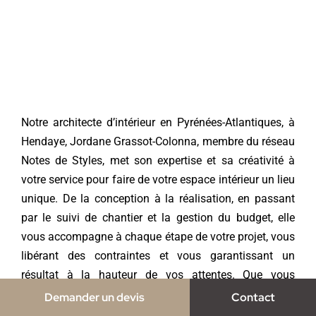
Notre
architecte d’intérieur en Pyrénées-Atlantique
s, à
Hendaye, Jordane Grassot-Colonna, membre du réseau
Notes de Styles, met son expertise et sa créativité à
votre service pour faire de votre espace intérieur un lieu
unique. De la conception à la réalisation, en passant
par le suivi de chantier et la gestion du budget, elle
vous accompagne à chaque étape de votre projet, vous
libérant des contraintes et vous garantissant un
résultat à la hauteur de vos attentes. Que vous
envisagiez l’aménagement d’un nouvel espace, une
Demander un devis
Contact
rénovation complète ou la construction d’une maison,