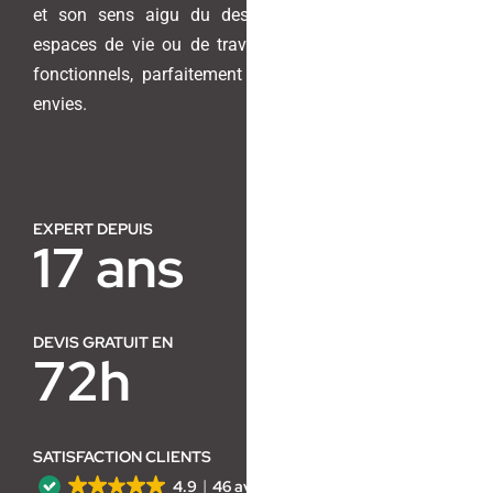
et son sens aigu du design pour transformer vos
espaces de vie ou de travail en lieux harmonieux et
Contact
fonctionnels, parfaitement adaptés à vos besoins et
envies.
EXPERT DEPUIS
17 ans
DEVIS GRATUIT EN
72h
SATISFACTION CLIENTS
4.9
46 avis