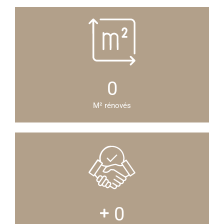
0
M² rénovés
0