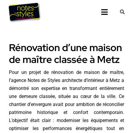
Passer
au
Toggle
contenu
Navigati
Accueil
Rénovation d’une maison
Nos 25 agenc
de maître classée à Metz
Prestations
Pour un projet de rénovation de maison de maître,
l’agence Notes de Styles architecte d’intérieur à Metz a
Nos Réalisati
démontré son expertise en transformant entièrement
une demeure classée, située au cœur de la ville. Ce
Notes de Styl
chantier d’envergure avait pour ambition de réconcilier
patrimoine historique et confort contemporain.
Presse
L’objectif était clair : moderniser les équipements et
optimiser les performances énergétiques tout en
Demander un 