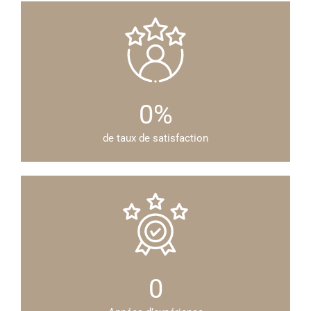
0
%
de taux de satisfaction
0