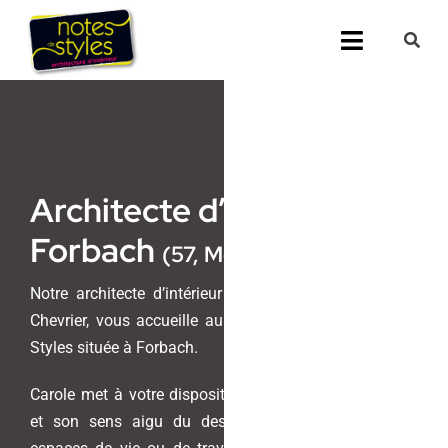
Passer
au
Toggle
contenu
Navigati
Accueil
Nos 25 agenc
Architecte d’intérieur
Prestations
Forbach
(57, Moselle)
Nos Réalisati
Notre architecte d’intérieur et maitre d’oeuvre, Carole
Chevrier, vous accueille au sein de l’agence Notes de
Notes de Styl
Styles située à Forbach.
Presse
Carole met à votre disposition son savoir-faire unique
et son sens aigu du design pour transformer vos
Demander un 