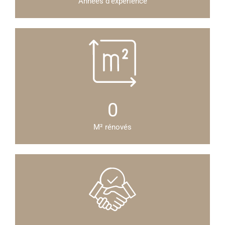
Années d’expérience
0
M² rénovés