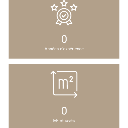
0
Années d’expérience
0
M² rénovés