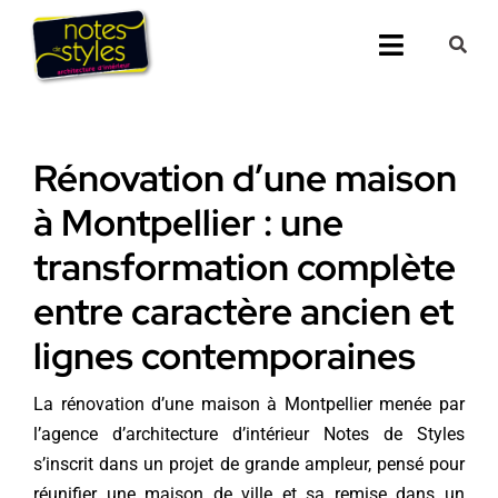
Passer
au
Toggle
contenu
Navigati
Accueil
Rénovation d’une maison
Nos 25 agenc
à Montpellier : une
Prestations
transformation complète
entre caractère ancien et
Nos Réalisati
lignes contemporaines
Notes de Styl
La rénovation d’une maison à Montpellier menée par
Presse
l’agence d’architecture d’intérieur Notes de Styles
s’inscrit dans un projet de grande ampleur, pensé pour
Demander un 
réunifier une maison de ville et sa remise dans un