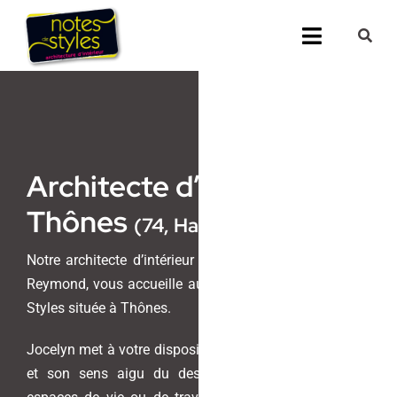
Passer
au
Toggle
contenu
Navigati
Accueil
Nos 25 agenc
Architecte d’intérieur
Prestations
Thônes
(74, Haute-Savoie)
Nos Réalisati
Notre architecte d’intérieur et maitre d’oeuvre, Jocelyn
Reymond, vous accueille au sein de l’agence Notes de
Notes de Styl
Styles située à Thônes.
Presse
Jocelyn met à votre disposition son savoir-faire unique
et son sens aigu du design pour transformer vos
Demander un 