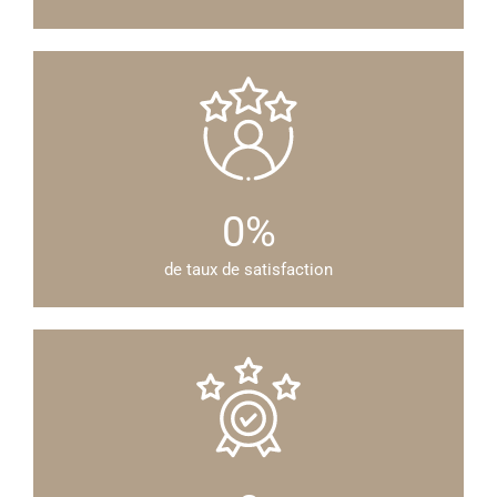
0
%
de taux de satisfaction