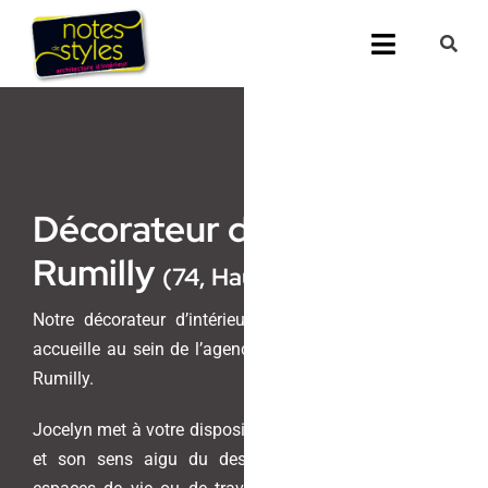
Passer
au
Toggle
contenu
Navigati
Accueil
Nos 25 agenc
Décorateur d’intérieur à
Prestations
Rumilly
(74, Haute-Savoie)
Nos Réalisati
Notre décorateur d’intérieur, Jocelyn Reymond, vous
accueille au sein de l’agence Notes de Styles située à
Notes de Styl
Rumilly.
Presse
Jocelyn met à votre disposition son savoir-faire unique
et son sens aigu du design pour transformer vos
Demander un 