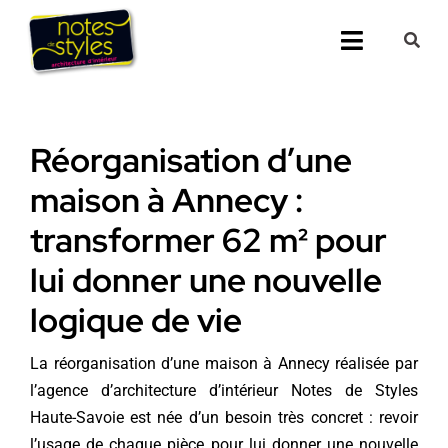
Passer
au
Toggle
contenu
Navigati
Accueil
Réorganisation d’une
Nos 25 agenc
maison à Annecy :
Prestations
transformer 62 m² pour
lui donner une nouvelle
Nos Réalisati
logique de vie
Notes de Styl
La réorganisation d’une maison à Annecy réalisée par
Presse
l’agence d’architecture d’intérieur Notes de Styles
Haute-Savoie est née d’un besoin très concret : revoir
Demander un 
l’usage de chaque pièce pour lui donner une nouvelle