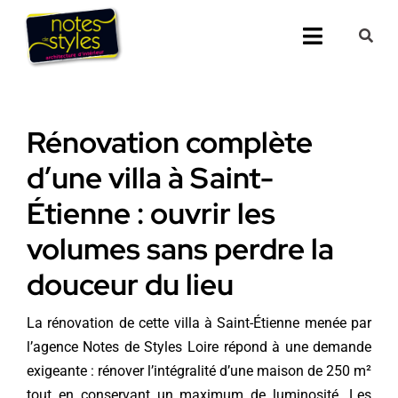
Passer
au
Toggle
contenu
Navigati
Accueil
Rénovation complète
Nos 25 agenc
d’une villa à Saint-
Prestations
Étienne : ouvrir les
volumes sans perdre la
Nos Réalisati
douceur du lieu
Notes de Styl
La rénovation de cette villa à Saint-Étienne menée par
Presse
l’agence Notes de Styles Loire répond à une demande
exigeante : rénover l’intégralité d’une maison de 250 m²
Demander un 
tout en conservant un maximum de luminosité. Les