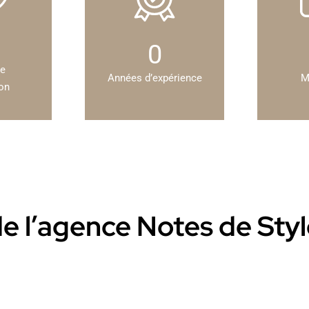
0
de
Années d’expérience
M
ion
 de l’agence Notes de Sty