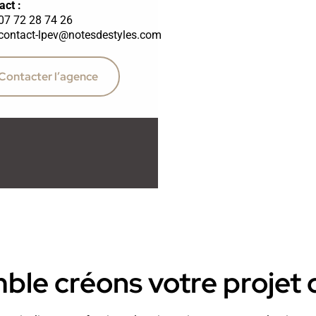
act :
07 72 28 74 26
contact-lpev@notesdestyles.com
Contacter l’agence
le créons votre projet d