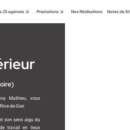
s 25 agences
Prestations
Nos Réalisations
Notes de St
érieur
oire)
Tina Mathieu, vous
Rive-de-Gier.
 et son sens aigu du
e travail en lieux