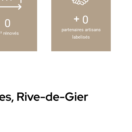
0
0
partenaires artisans
² rénovés
labelisés
les, Rive-de-Gier