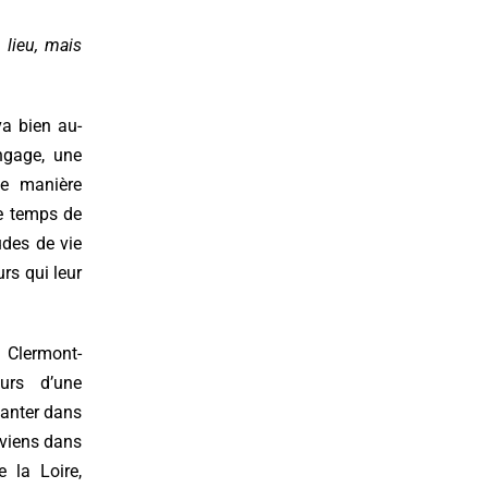
 lieu, mais
va bien au-
angage, une
ne manière
le temps de
udes de vie
rs qui leur
 Clermont-
ours d’une
lanter dans
erviens dans
 la Loire,