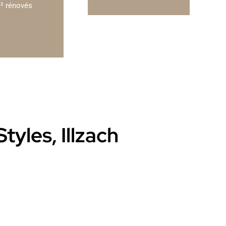
² rénovés
tyles, Illzach