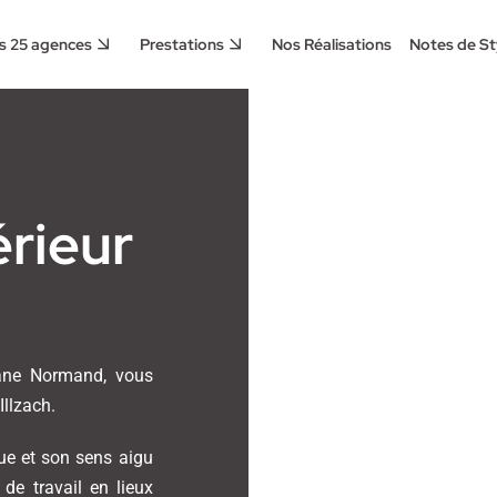
s 25 agences
Prestations
Nos Réalisations
Notes de St
érieur
liane Normand, vous
Illzach.
que et son sens aigu
de travail en lieux