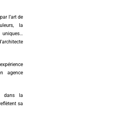
par l’art de
leurs, la
es uniques…
’architecte
’expérience
mon agence
t dans la
eflètent sa