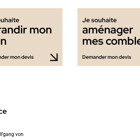
ouhaite
Je souhaite
randir mon
aménager
en
mes combl
der mon devis
Demander mon devis
ce
fgang von