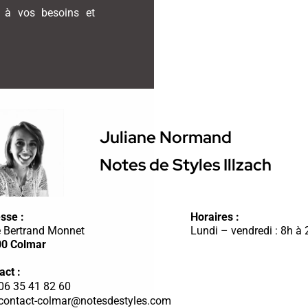
s à vos besoins et
Juliane Normand
Notes de Styles Illzach
sse :
Horaires :
e Bertrand Monnet
Lundi – vendredi : 8h à
0 Colmar
act :
06 35 41 82 60
contact-colmar@notesdestyles.com