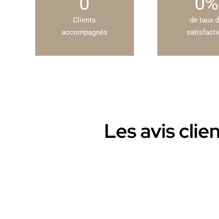
0
0
%
Clients
de taux 
accompagnés
satisfact
Les avis clie