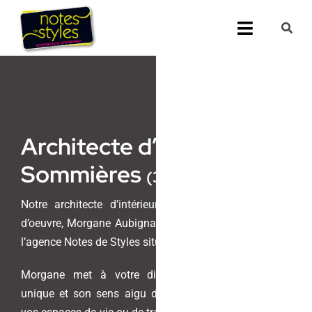
Passer
au
Toggle
contenu
Navigati
Accueil
Nos 25 agenc
Architecte d’intérieur
Prestations
Sommières
(30, Gard)
Nos Réalisati
Notre architecte d’intérieur, architecte DE et maitre
d’oeuvre, Morgane Aubignat, vous accueille au sein de
Notes de Styl
l’agence Notes de Styles située à Sommières.
Presse
Morgane met à votre disposition son savoir-faire
unique et son sens aigu du design pour transformer
Demander un 