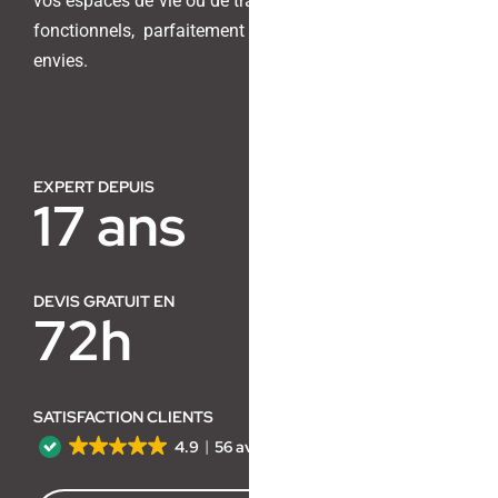
vos espaces de vie ou de travail en lieux harmonieux et
fonctionnels, parfaitement adaptés à vos besoins et
Contact
envies.
EXPERT DEPUIS
17 ans
DEVIS GRATUIT EN
72h
SATISFACTION CLIENTS
4.9
56 avis