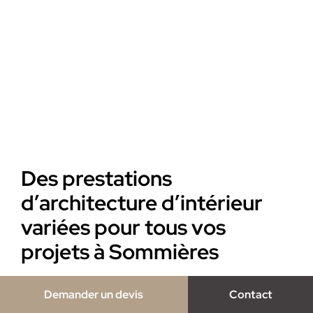
Des prestations
d’architecture d’intérieur
variées pour tous vos
projets à Sommières
Morgane vous propose une gamme complète de
Demander un devis
Contact
prestations pour répondre à tous vos besoins en