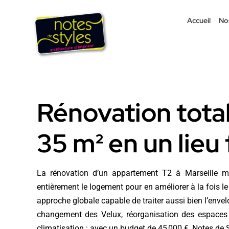
Passer
au
Accueil
No
contenu
Rénovation total
35 m² en un lieu
La rénovation d’un appartement T2 à Marseille men
entièrement le logement pour en améliorer à la fois le 
approche globale capable de traiter aussi bien l’envel
changement des Velux, réorganisation des espaces du 
climatisation : avec un budget de 45 000 €, Notes de S