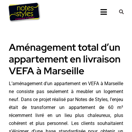
Passer
au
Toggle
contenu
Navigati
Accueil
Aménagement total d’un
Nos 25 agenc
appartement en livraison
Prestations
VEFA à Marseille
Nos Réalisati
L’aménagement d’un appartement en VEFA à Marseille
ne consiste pas seulement à meubler un logement
Notes de Styl
neuf. Dans ce projet réalisé par Notes de Styles, l’enjeu
était de transformer un appartement de 60 m²
Presse
récemment livré en un lieu plus chaleureux, plus
cohérent et plus personnel. Les clients souhaitaient
Demander un 
s’éloigner d’une base standardisée pour obtenir un