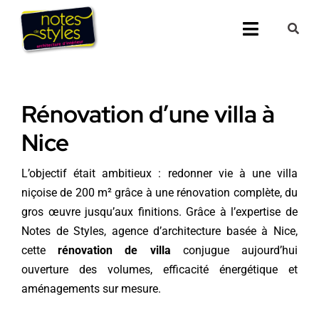
Passer
au
Toggle
contenu
Navigati
Accueil
Rénovation d’une villa à
Nos 25 agenc
Nice
Prestations
L’objectif était ambitieux : redonner vie à une villa
niçoise de 200 m² grâce à une rénovation complète, du
Nos Réalisati
gros œuvre jusqu’aux finitions. Grâce à l’expertise de
Notes de Styles,
agence d’architecture basée à Nice
,
Notes de Styl
cette
rénovation de villa
conjugue aujourd’hui
ouverture des volumes, efficacité énergétique et
Presse
aménagements sur mesure.
Demander un 