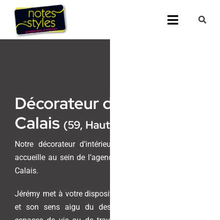
Passer
au
Toggle
contenu
Navigati
Accueil
Nos 25 agenc
Décorateur d’intérieur à
Prestations
Calais
(59, Hauts de France)
Nos Réalisati
Notre décorateur d’intérieur, Jérémy Chocraux, vous
accueille au sein de l’agence Notes de Styles située à
Notes de Styl
Calais.
Presse
Jérémy met à votre disposition son savoir-faire unique
et son sens aigu du design pour transformer vos
Demander un 