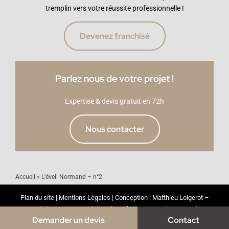
tremplin vers votre réussite professionnelle !
Devenez franchisé
Parlez nous de votre projet !
Expertise & devis gratuit en 72h
Nous contacter
Accueil
»
L’éveil Normand – n°2
Plan du site
|
Mentions Légales
| Conception :
Matthieu Loigerot –
Webdesigner
| Tous droits réservés © 2026 | Fait avec ❤️ à
Demander un devis
Contact
Strasbourg 🥨