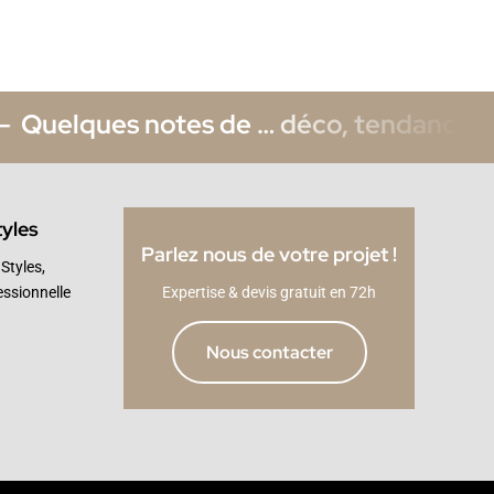
elques notes de … déco, tendance, consei
tyles
Parlez nous de votre projet !
Styles,
essionnelle
Expertise & devis gratuit en 72h
Nous contacter